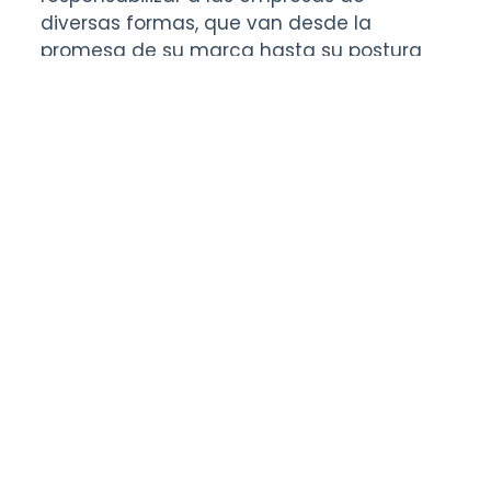
diversas formas, que van desde la
promesa de su marca hasta su postura
sobre cuestiones medioambientales,
sociales y de gobernanza”. Mantener un
alto accountability empresarial impactará
en la marca empleadora.
Por último, con respecto a la
resiliencia del
modelo de negocio
, nuestra organización
debe desarrollar y mantener modelos
comerciales que puedan adaptarse a
“cambios significativos en la demanda de
los clientes, el panorama competitivo, los
cambios tecnológicos y el terreno
regulatorio”. Y esto implica valorar el
emprendimiento y apostar por la
innovación. En tiempos de crisis, las
organizaciones resilientes harán