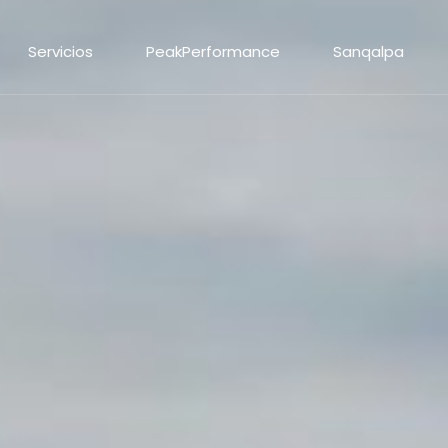
Servicios
PeakPerformance
Sanqalpa