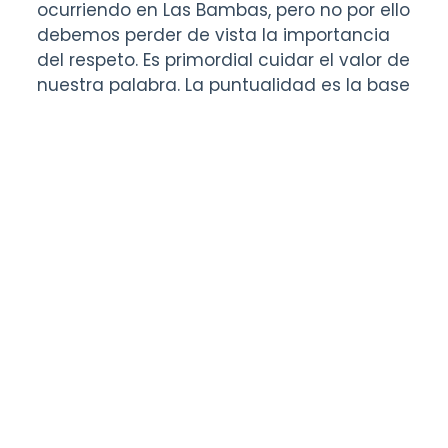
ocurriendo en Las Bambas, pero no por ello
debemos perder de vista la importancia
del respeto. Es primordial cuidar el valor de
nuestra palabra. La puntualidad es la base
de una relación porque, al llegar a tiempo,
estás demostrando que esa reunión, esa
negociación, ese acuerdo, también es
importante para ti. Demuestras que sabes
cuidar lo que dijiste que ibas a hacer.
Wall
the talk
.
Creo que la puntualidad está relacionada
con la empatía porque, al final del día, yo
reservo ese espacio, y si la otra persona
no llega, me está dando claras señales de
que no valora lo que acordamos, no está
cuidando lo que para mí es importante,
de la misma forma en que yo, al llegar