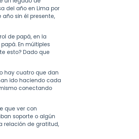
me un legado de
sa del año en Lima por
 año sin él presente,
rol de papá, en la
 papá. En múltiples
te esto? Dado que
ro hay cuatro que dan
 han ido haciendo cada
í mismo conectando
e que ver con
ban soporte o algún
 relación de gratitud,