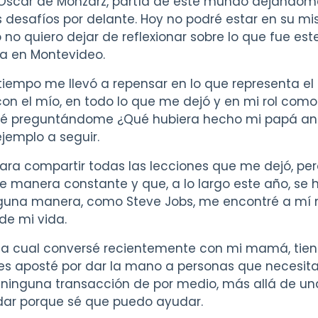
, Óscar de Monzarz, partía de este mundo dejándo
desafíos por delante. Hoy no podré estar en su mi
 no quiero dejar de reflexionar sobre lo que fue este
a en Montevideo.
tiempo me llevó a repensar en lo que representa el 
con el mío, en todo lo que me dejó y en mi rol como
ré preguntándome ¿Qué hubiera hecho mi papá an
ejemplo a seguir.
para compartir todas las lecciones que me dejó, pe
e manera constante y que, a lo largo este año, se
alguna manera, como Steve Jobs, me encontré a m
de mi vida.
e la cual conversé recientemente con mi mamá, tien
s aposté por dar la mano a personas que necesita
 ninguna transacción de por medio, más allá de una
dar porque sé que puedo ayudar.