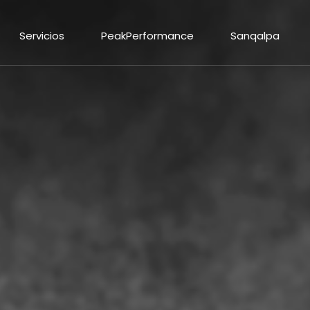
Servicios
PeakPerformance
Sanqalpa